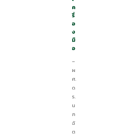
ค
รื่
อ
ง
มื
อ
–
ผ
ศ.
ด
ร.
น
ภ
ฉั
ต