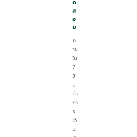
ด
ส
อ
บ
ภ
าย
ใน
7
วั
น
ทำ
กา
ร
(วั
น