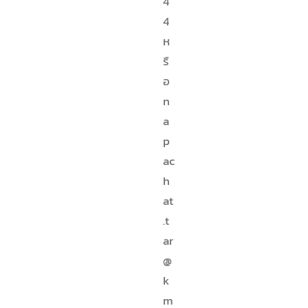
4
4
ห
รื
อ
n
a
p
ac
h
at
.t
ar
@
k
m