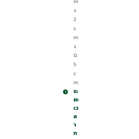
m
x
2
c
m
x
0.
5
c
m
ระ
ยะ
เว
ล
า
ท