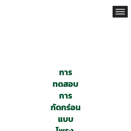
Skip
to
content
การ
ทดสอบ
การ
กัดกร่อน
แบบ
โพรง