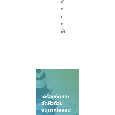
ขั
ต
ฤ
ก
ษ์)
เครื่องตัดและ
ขัดผิวด้วย
อนุภาคไอออน