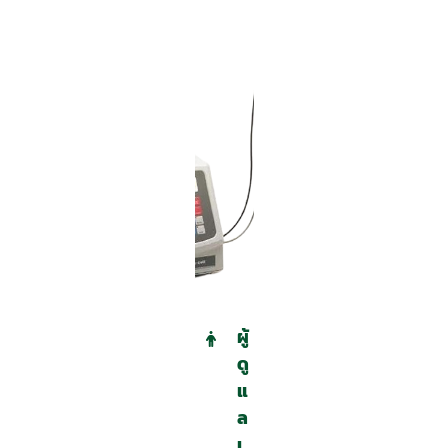
ผู้
ดู
แ
ล
เ