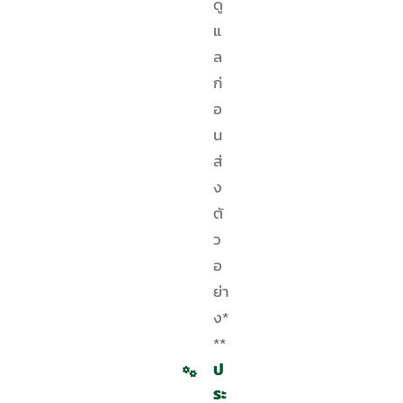
ดู
แ
ล
ก่
อ
น
ส่
ง
ตั
ว
อ
ย่า
ง*
**
ป
ระ