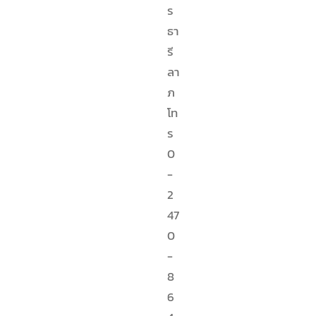
ร
ธา
รี
ลา
ภ
โท
ร
0
-
2
47
0
-
8
6