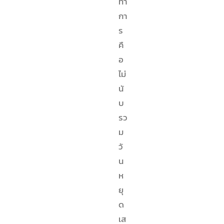
ทำ
กา
ร
คื
อ
ไม่
นั
บ
รว
ม
วั
น
ห
ยุ
ด
เส