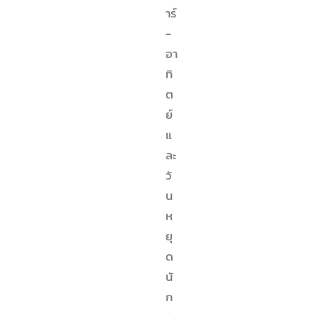
าร์
-
อา
ทิ
ต
ย์
แ
ละ
วั
น
ห
ยุ
ด
นั
ก