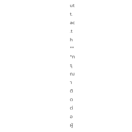
ut
t.
ac
.t
h
**
*ก
รุ
ณ
า
ติ
ด
ต่
อ
ผู้