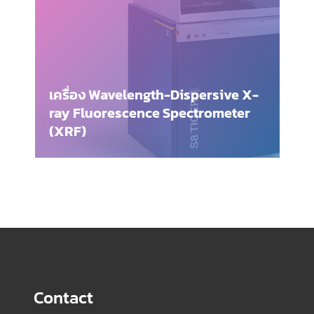
เครื่อง Wavelength-Dispersive X-
ray Fluorescence Spectrometer
(XRF)
Contact