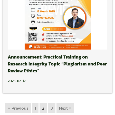
Announcement: Practical Training on
Research Integrity Topic “Plagiarism and Peer
Review Ethics”
2025-02-17
« Previous
1
2
3
Next »