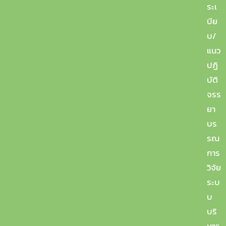
ระเ
บีย
บ/
3. สำหรับนักศึกษาปริญญาเอกที่มีชื่อผู้ร่วม
แนว
เขียนผลงานตีพิมพ์ระดับนานาชาติ นอกเหนือ
ปฏิ
จากที่ระบุไว้ในแบบ บ.1
บัติ
จรร
แบบฟอร์ม กว.3 แสดงสัดส่วนและหน้าที่ของผู้มี
ยา
ส่วนร่วมในบทความตีพิมพ์เผยแพร่ของนักศึกษา
บร
ปริญญาเอก
รณ
การ
วิจัย
4. แบบนำส่งเอกสาร กว. เพื่อขอรับการตรวจ
ระบ
สอบประชุมวิชาการและวารสารวิชาการ
บ
บริ
แบบฟอร์ม กว. เพื่อขอรับการตรวจสอบประชุม
หาร