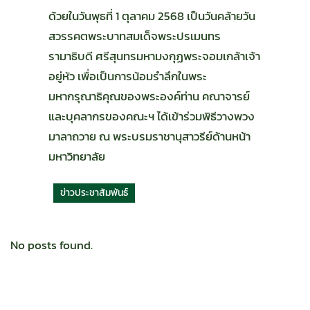
ด้วยในวันพุธที่ 1 ตุลาคม 2568 เป็นวันคล้ายวัน
สวรรคตพระบาทสมเด็จพระปรเมนทร
รามาธิบดี ศรีสุนทรมหามงกุฏพระจอมเกล้าเจ้า
อยู่หัว เพื่อเป็นการน้อมรำลึกในพระ
มหากรุณาธิคุณของพระองค์ท่าน คณาจารย์
และบุคลากรของคณะฯ ได้เข้าร่วมพิธีวางพวง
มาลาถวาย ณ พระบรมราชานุสาวรีย์ด้านหน้า
มหาวิทยาลัย
ข่าวประชาสัมพันธ์
No posts found.