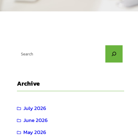
S
e
a
r
Archive
c
h
July 2026
June 2026
May 2026