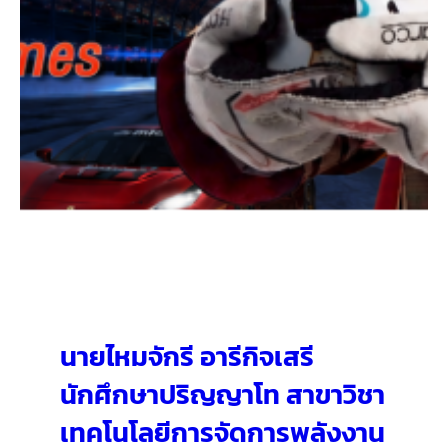
นายไหมจักรี อารีกิจเสรี
นักศึกษาปริญญาโท สาขาวิชา
เทคโนโลยีการจัดการพลังงาน