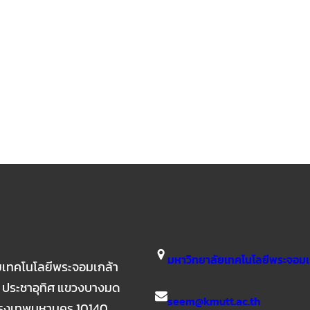
มหาวิทยาลัยเทคโนโลยีพระจอมเก
ยเทคโนโลยีพระจอมเกล้า
ถ. ประชาอุทิศ แขวงบางมด
seem@kmutt.ac.th
 กรุงเทพมหานคร 10140