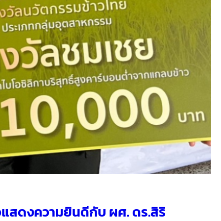
แสดงความยินดีกับ ผศ. ดร.สิริ