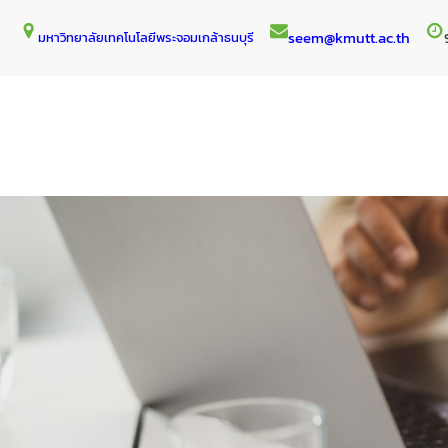
Skip
seem@kmutt.ac.th
มหาวิทยาลัยเทคโนโลยีพระจอมเกล้าธนบุรี
to
content