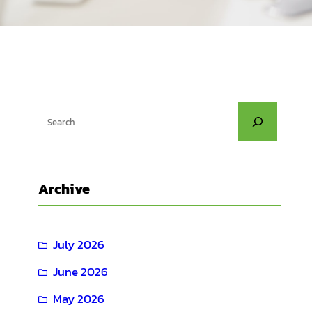
S
e
a
r
Archive
c
h
July 2026
June 2026
May 2026