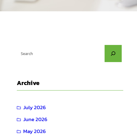
S
e
a
r
Archive
c
h
July 2026
June 2026
May 2026