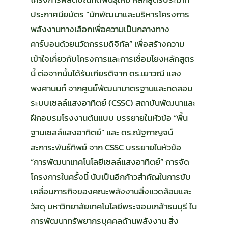
ประกาศนียบัตร “นักพัฒนาและบริหารโครงการ
พลังงานทางเลือกเพื่อความเป็นกลางทาง
คาร์บอนด้วยนวัตกรรมดิจิทัล” เพื่อสร้างความ
เข้าใจเกี่ยวกับโครงการและการเชื่อมโยงหลักสูตร
นี้ ต่อจากนั้นได้รับเกียรติจาก ดร.เยาวณี แสง
พงศานนท์ จากศูนย์พัฒนามาตรฐานและทดสอบ
ระบบเซลล์แสงอาทิตย์ (CSSC) สถาบันพัฒนาและ
ฝึกอบรมโรงงานต้นแบบ บรรยายในหัวข้อ “พื้น
ฐานเซลล์แสงอาทิตย์” และ ดร.ณัฐกาญจน์
สะการะพันธ์ทิพย์ จาก CSSC บรรยายในหัวข้อ
“การพัฒนาเทคโนโลยีเซลล์แสงอาทิตย์” การจัด
โครงการในครั้งนี้ นับเป็นอีกก้าวสำคัญในการขับ
เคลื่อนภารกิจของคณะพลังงานสิ่งแวดล้อมและ
วัสดุ มหาวิทยาลัยเทคโนโลยีพระจอมเกล้าธนบุรี ใน
การพัฒนาทรัพยากรบุคคลด้านพลังงาน สิ่ง