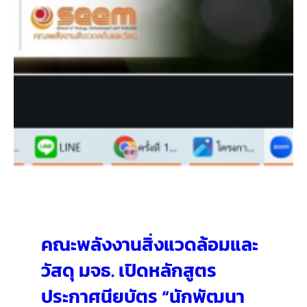
คณะพลังงานสิ่งแวดล้อมและ
วัสดุ มจธ. เปิดหลักสูตร
ประกาศนียบัตร “นักพัฒนา