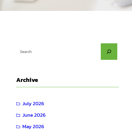
S
e
a
r
Archive
c
h
July 2026
June 2026
May 2026