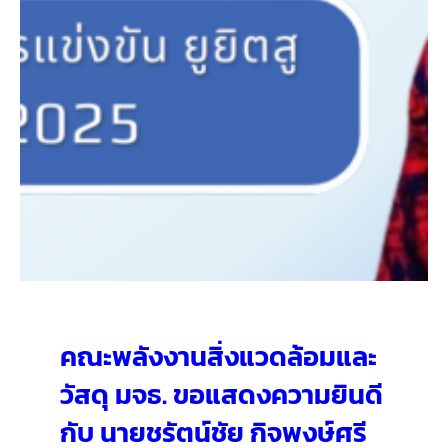
คณะพลังงานสิ่งแวดล้อมและ
วัสดุ มจธ. ขอแสดงความยินดี
กับ นายชรัตน์ชัย กิจพงษ์ศรี