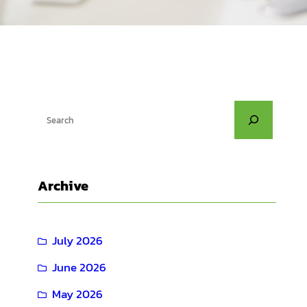
S
e
a
r
Archive
c
h
July 2026
June 2026
May 2026