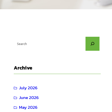
S
e
a
r
Archive
c
h
July 2026
June 2026
May 2026