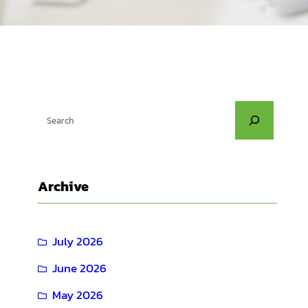
S
e
a
r
Archive
c
h
July 2026
June 2026
May 2026